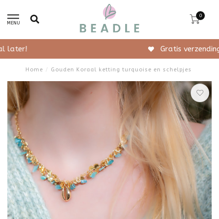
0
MENU
Gratis verzending vanaf 50,-
Home
/
Gouden Koraal ketting turquoise en schelpjes