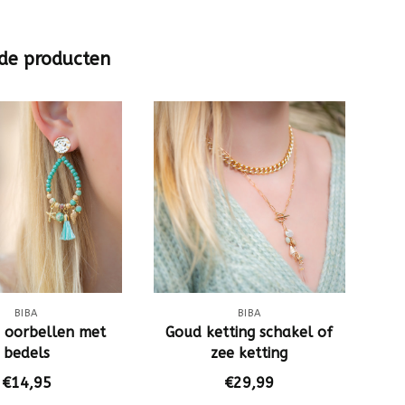
de producten
BIBA
BIBA
 oorbellen met
Goud ketting schakel of
bedels
zee ketting
€14,95
€29,99