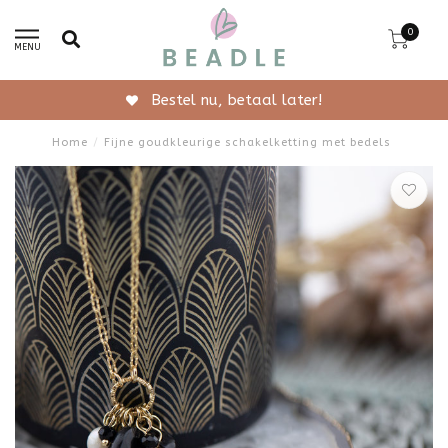
0
MENU
Bestel nu, betaal later!
Home
/
Fijne goudkleurige schakelketting met bedels