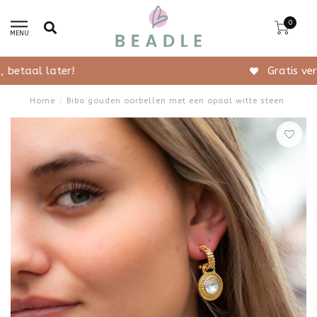
0
MENU
Gratis verzending vanaf 50,-
Home
/
Biba gouden oorbellen met een opaal witte steen