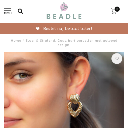
0
MENU
Gratis verzending vanaf 50,-
Home
/
Stoer & Stralend; Goud hart oorbellen met golvend
design