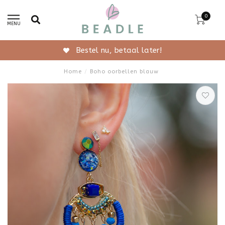
0
MENU
Bestel nu, betaal later!
Home
/
Boho oorbellen blauw