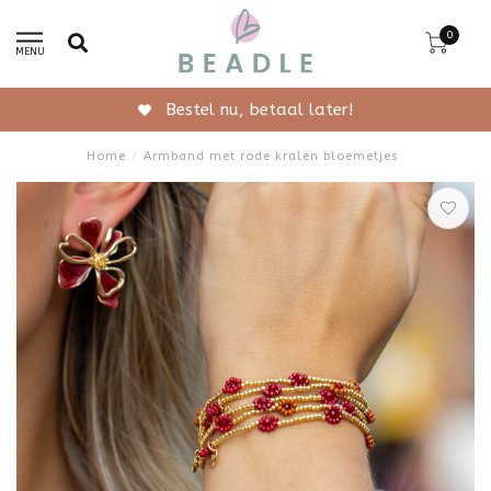
0
MENU
Gratis verzending vanaf 50,-
Home
/
Armband met rode kralen bloemetjes