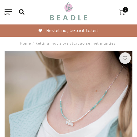
0
MENU
Gratis verzending vanaf 50
Home
/
ketting mat zilver/turquoise met muntjes