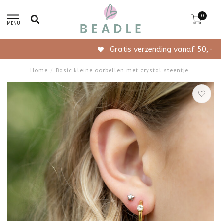
0
MENU
Gratis verzending vanaf 50,-
Home
/
Basic kleine oorbellen met crystal steentje