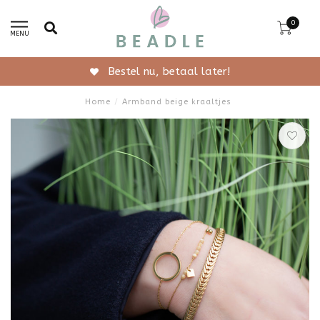
0
MENU
Gratis verzending vanaf 50,-
Home
/
Armband beige kraaltjes