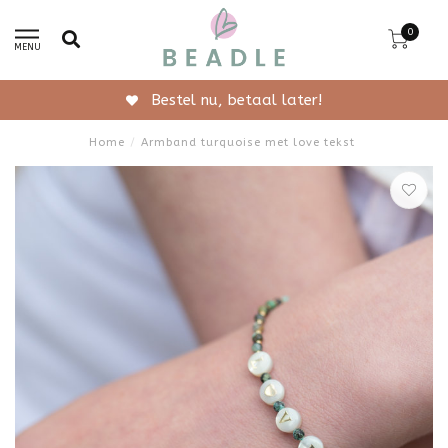
0
MENU
Gratis verzending vanaf 50,-
Home
/
Armband turquoise met love tekst