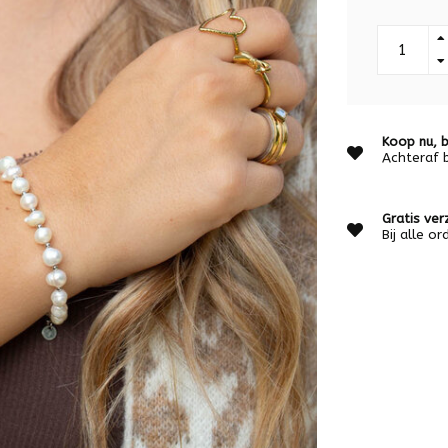
Koop nu, b
Achteraf 
Gratis ver
Bij alle o