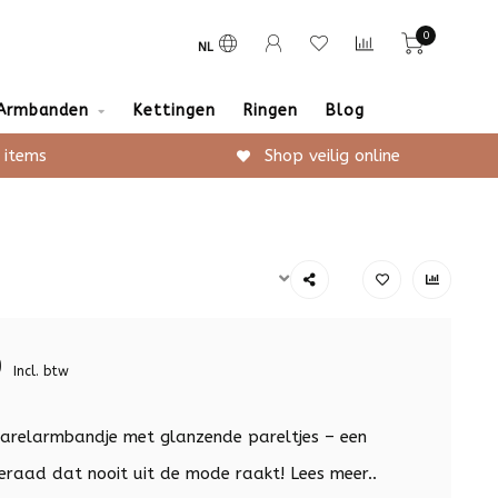
0
NL
Armbanden
Kettingen
Ringen
Blog
 items
Shop veilig online
9
Incl. btw
arelarmbandje met glanzende pareltjes – een
sieraad dat nooit uit de mode raakt!
Lees meer..