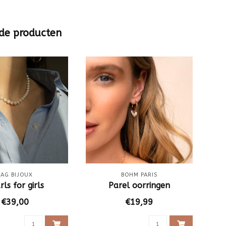
de producten
ZAG BIJOUX
BOHM PARIS
rls for girls
Parel oorringen
Gou
€39,00
€19,99