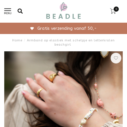
0
MENU
Gratis verzending vanaf 50,-
Home
/
Armband op elastiek met schelpje en letterkralen
beachgirl