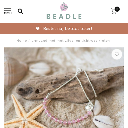
0
MENU
Bestel nu, betaal later!
Home
/
armband met mat zilver en lichtroze kralen