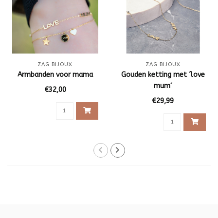
ZAG BIJOUX
ZAG BIJOUX
Armbanden voor mama
Gouden ketting met ´love
mum´
€32,00
€29,99