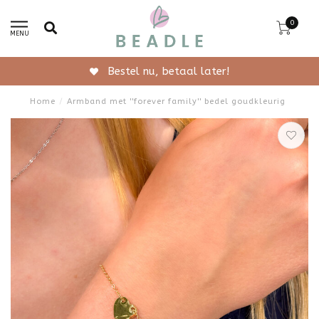
0
MENU
Gratis verzending vanaf 50,-
Home
/
Armband met ''forever family'' bedel goudkleurig