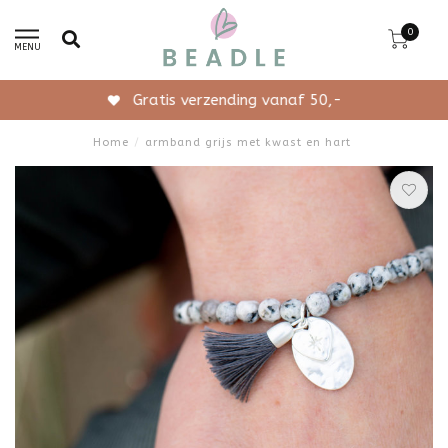
0
MENU
Gratis verzending vanaf 50,-
Home
/
armband grijs met kwast en hart