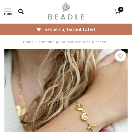
0
MENU
Gratis verzending vanaf 50,-
Home
/
Armband goud met zee schelp bedels