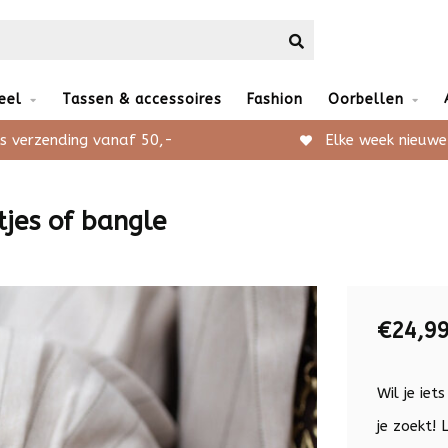
eel
Tassen & accessoires
Fashion
Oorbellen
s verzending vanaf 50,-
Elke week nieuwe
jes of bangle
€24,9
Wil je ie
je zoekt!
L