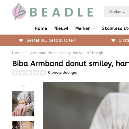
Home
Nieuw!
Merken
Stainless st
Bestel nu, betaal later!
Grati
Home
/
Armband donut smiley, hartjes of bangle
Biba Armband donut smiley, hart
0 beoordelingen