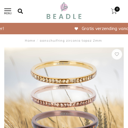
0
MENU
Gratis verzending vanaf 50,-
Home
/
aanschuifring zirconia topaz 2mm