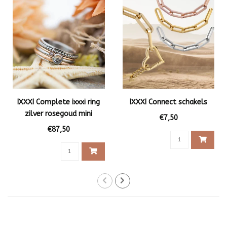
IXXXI Complete ixxxi ring
IXXXI Connect schakels
zilver rosegoud mini
€7,50
steentje
€87,50