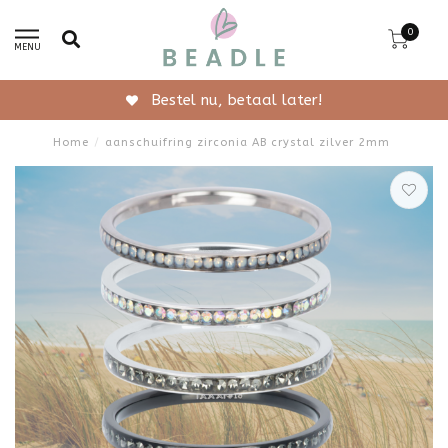
0
MENU
Bestel nu, betaal later!
Home
/
aanschuifring zirconia AB crystal zilver 2mm