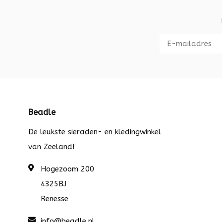
Beadle
De leukste sieraden- en kledingwinkel
van Zeeland!
Hogezoom 200
4325BJ
Renesse
info@beadle.nl