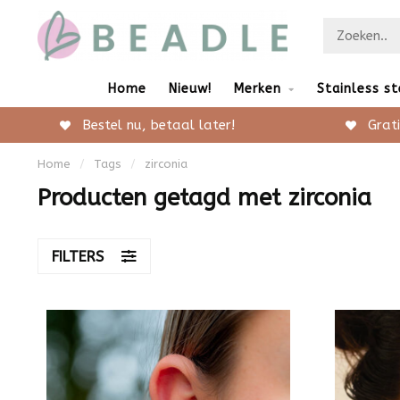
Home
Nieuw!
Merken
Stainless st
Bestel nu, betaal later!
Grati
Home
/
Tags
/
zirconia
Producten getagd met zirconia
FILTERS