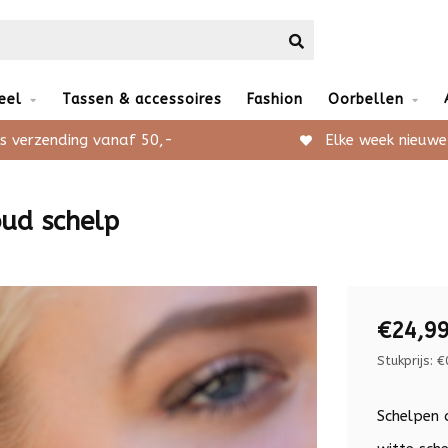
eel
Tassen & accessoires
Fashion
Oorbellen
s verzending vanaf 50,-
Elke week nieuwe
oud schelp
€24,9
Stukprijs: €
Schelpen 