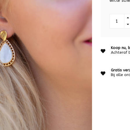
witte sch
Koop nu, b
Achteraf 
Gratis ver
Bij alle o