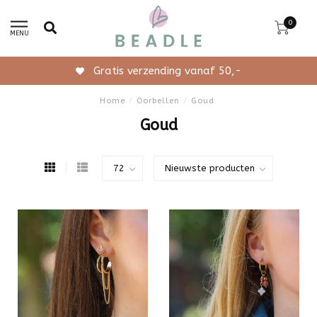
0
MENU
Elke week nieuwe items
Home
/
Oorbellen
/
Goud
Goud